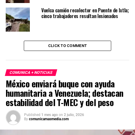
Vuelca camión recolector en Puente de Ixtla;
cinco trabajadores resultan lesionados
CLICK TO COMMENT
COMUNICA + NOTICIAS
México enviará buque con ayuda
humanitaria a Venezuela; destacan
estabilidad del T-MEC y del peso
Published
1 mes ago
on
2 julio, 2026
By
comunicamasmedia.com