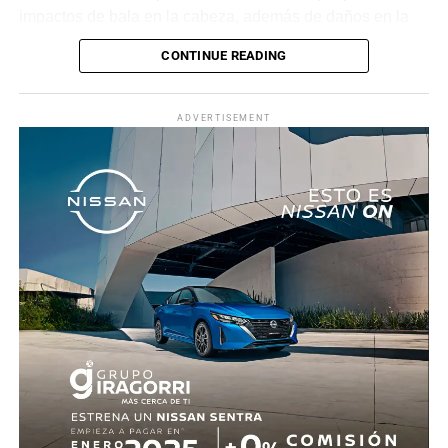
impactos de bala en la cabeza, además de daños en la
puerta del lado del conductor.
CONTINUE READING
La zona fue acordonada para preservar la escena,
mientras peritos de la Fiscalía Regional Oriente
ADVERTISEMENT
realizaron las diligencias correspondientes y el
levantamiento del cuerpo. Hasta el momento no se
cuenta con información sobre los agresores, y el cadáver
fue trasladado al Servicio Médico Forense en espera de
ser identificado, en tanto continúan las investigaciones.