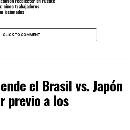
 camión recolector en Puente
la; cinco trabajadores
an lesionados
CLICK TO COMMENT
ende el Brasil vs. Japón
r previo a los