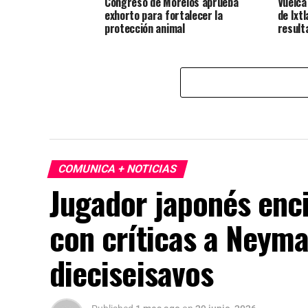
Congreso de Morelos aprueba
Vuelca
exhorto para fortalecer la
de Ixt
protección animal
result
COMUNICA + NOTICIAS
Jugador japonés enci
con críticas a Neyma
dieciseisavos