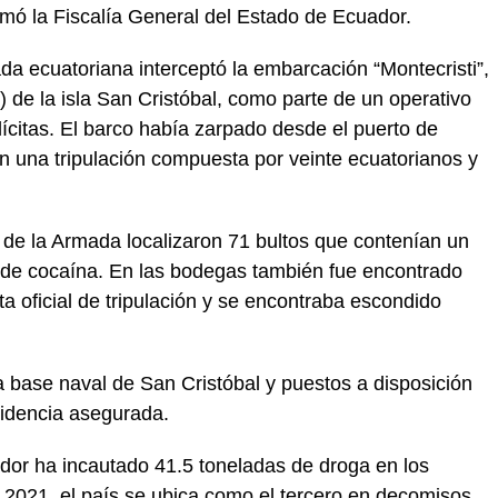
rmó la Fiscalía General del Estado de Ecuador.
da ecuatoriana interceptó la embarcación “Montecristi”,
) de la isla San Cristóbal, como parte de un operativo
lícitas. El barco había zarpado desde el puerto de
n una tripulación compuesta por veinte ecuatorianos y
 de la Armada localizaron 71 bultos que contenían un
s de cocaína. En las bodegas también fue encontrado
sta oficial de tripulación y se encontraba escondido
a base naval de San Cristóbal y puestos a disposición
evidencia asegurada.
ador ha incautado 41.5 toneladas de droga en los
2021, el país se ubica como el tercero en decomisos