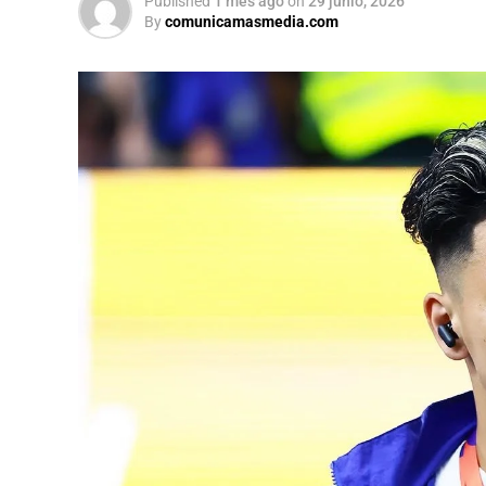
Published
1 mes ago
on
29 junio, 2026
By
comunicamasmedia.com