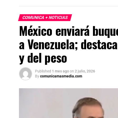
COMUNICA + NOTICIAS
México enviará buqu
a Venezuela; destaca
y del peso
Published
1 mes ago
on
2 julio, 2026
By
comunicamasmedia.com