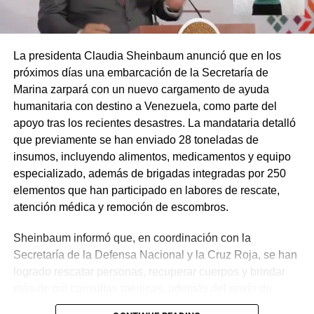
La presidenta Claudia Sheinbaum anunció que en los
próximos días una embarcación de la Secretaría de
Marina zarpará con un nuevo cargamento de ayuda
humanitaria con destino a Venezuela, como parte del
apoyo tras los recientes desastres. La mandataria detalló
que previamente se han enviado 28 toneladas de
insumos, incluyendo alimentos, medicamentos y equipo
especializado, además de brigadas integradas por 250
elementos que han participado en labores de rescate,
atención médica y remoción de escombros.
Sheinbaum informó que, en coordinación con la
Secretaría de la Defensa Nacional y la Cruz Roja, se han
logrado rescatar personas, recuperar cuerpos y brindar
más de mil consultas médicas, además del envío de
plantas de energía y materiales de apoyo. Subrayó que