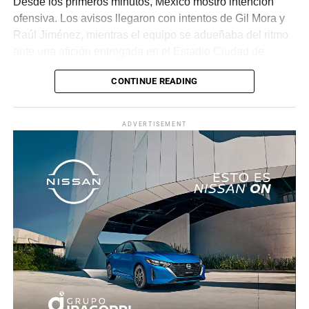
Desde los primeros minutos, México mostró intención
ofensiva. Los avisos llegaron con intentos de Gil Mora y
Raúl Jiménez, mientras el equipo se adueñaba del ritmo
ante una afición entregada en el Estadio Ciudad de
México.
CONTINUE READING
La recompensa llegó al minuto 22. Tras una jugada
colectiva que desordenó a la defensa ecuatoriana,
ADVERTISEMENT
Roberto “Piojo” Alvarado asistió a Julián Quiñones, quien
definió con categoría dentro del área para abrir el
marcador.
El dominio mexicano se mantuvo y no tardó en reflejarse
nuevamente. Al 31’, una recuperación en zona alta
permitió a Quiñones devolverle el balón a Raúl Jiménez,
quien sacó un potente disparo al ángulo para firmar el 2-
0.
Antes del descanso, el arquero Luis Ángel “Tala” Rangel
evitó el descuento con una gran atajada, manteniendo la