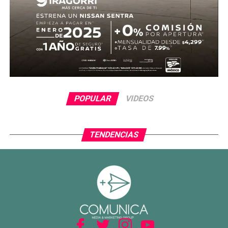
ventaja para el conjunto tricolor.
En la segunda mitad, Ecuador adelantó líneas y buscó
reaccionar con cambios ofensivos, pero careció de
claridad frente al arco. México, por su parte, optó por
administrar la ventaja y buscar espacios al contragolpe.
El cierre del partido incluyó la expulsión de Piero
POPULAR
VIDEOS
Hincapié en tiempo agregado, tras una revisión del VAR,
lo que terminó por inclinar definitivamente el encuentro a
favor del Tri.
TENDENCIAS
Con este resultado, México no solo avanza de ronda, sino
que también deja atrás una larga racha negativa en
partidos decisivos, ilusionando a su afición con un equipo
que combina orden, intensidad y contundencia.