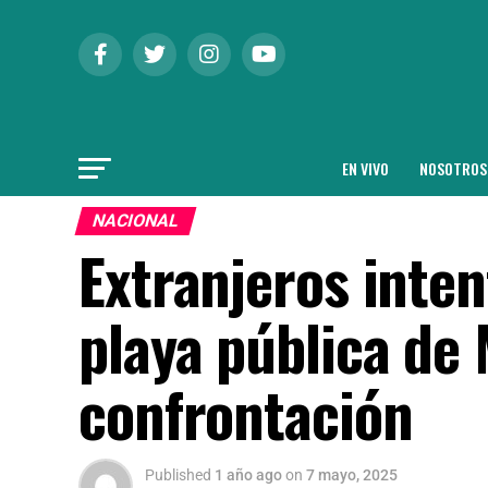
EN VIVO
NOSOTROS
NACIONAL
Extranjeros inten
playa pública de 
confrontación
Published
1 año ago
on
7 mayo, 2025