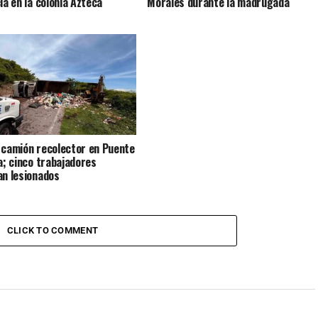
ia en la colonia Azteca
Morales durante la madrugada
 camión recolector en Puente
la; cinco trabajadores
an lesionados
CLICK TO COMMENT