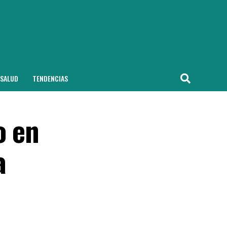
SALUD
TENDENCIAS
o en
a