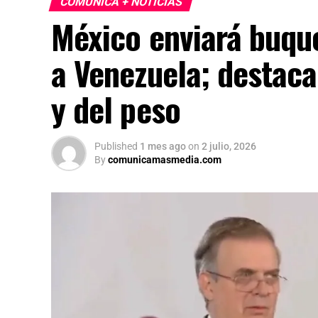
COMUNICA + NOTICIAS
México enviará buqu
a Venezuela; destaca
y del peso
Published
1 mes ago
on
2 julio, 2026
By
comunicamasmedia.com