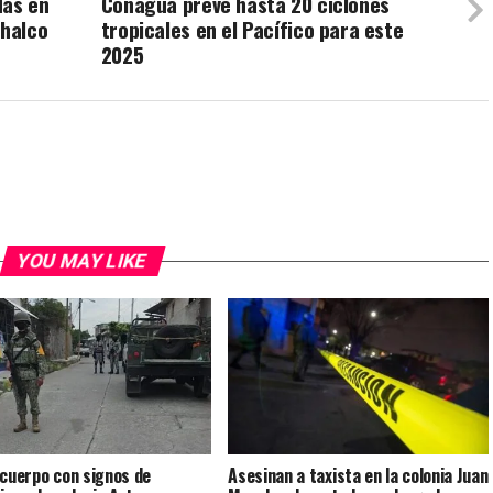
das en
Conagua prevé hasta 20 ciclones
Chalco
tropicales en el Pacífico para este
2025
YOU MAY LIKE
 cuerpo con signos de
Asesinan a taxista en la colonia Juan